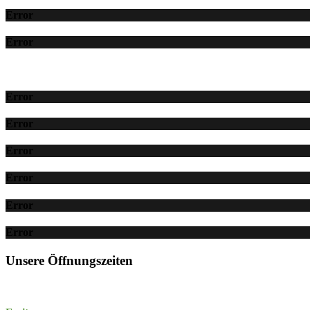
Error
Error
Error
Error
Error
Error
Error
Error
Unsere Öffnungszeiten