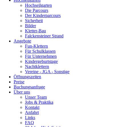
Hochseilgarten
Hochseilgarten
Die Parcours
Der Kinderparcours
Sicherheit
Bilder
Kletter-Bau
Falckensteiner Strand
Angebote
Fun-Klettern
Für Schulklassen
Für Unternehmen
Kindergeburtstage
Nachtklettern
Vereine - JGA - Sonstige
Öffnungszeiten
Preise
Buchungsanfrage
Über uns
Unser Team
Jobs & Praktika
Kontakt
Anfahrt
Links
FAQ