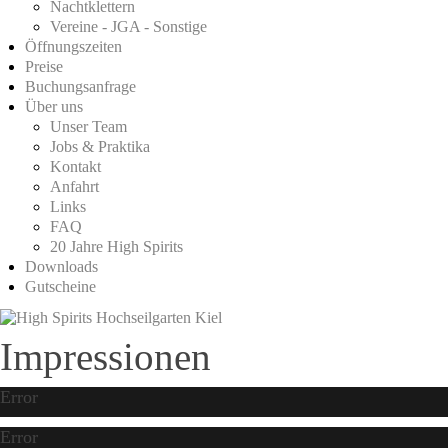
Nachtklettern
Vereine - JGA - Sonstige
Öffnungszeiten
Preise
Buchungsanfrage
Über uns
Unser Team
Jobs & Praktika
Kontakt
Anfahrt
Links
FAQ
20 Jahre High Spirits
Downloads
Gutscheine
Impressionen
Error
Error