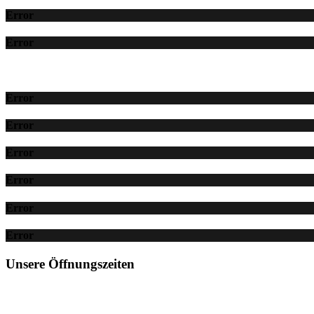
Error
Error
Error
Error
Error
Error
Error
Error
Unsere Öffnungszeiten