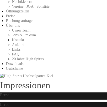
Nachtklettern
Vereine - JGA - Sonstige
Öffnungszeiten
Preise
Buchungsanfrage
Über uns
Unser Team
Jobs & Praktika
Kontakt
Anfahrt
Links
FAQ
20 Jahre High Spirits
Downloads
Gutscheine
Impressionen
Error
Error