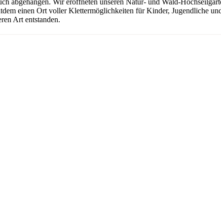
uch abgehangen. Wir eröffneten unseren Natur- und Wald-Hochseilgarten
seitdem einen Ort voller Klettermöglichkeiten für Kinder, Jugendliche 
ren Art entstanden.