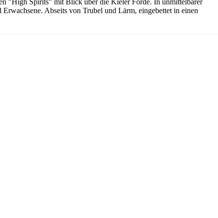
 "High Spirits" mit Blick über die Kieler Förde. In unmittelbarer
und Erwachsene. Abseits von Trubel und Lärm, eingebettet in einen