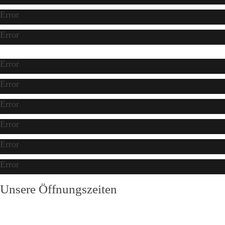
Error
Error
Error
Error
Error
Error
Error
Error
Unsere Öffnungszeiten