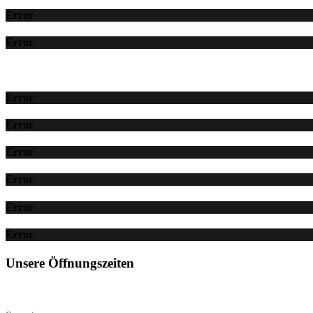
Error
Error
Error
Error
Error
Error
Error
Error
Unsere Öffnungszeiten