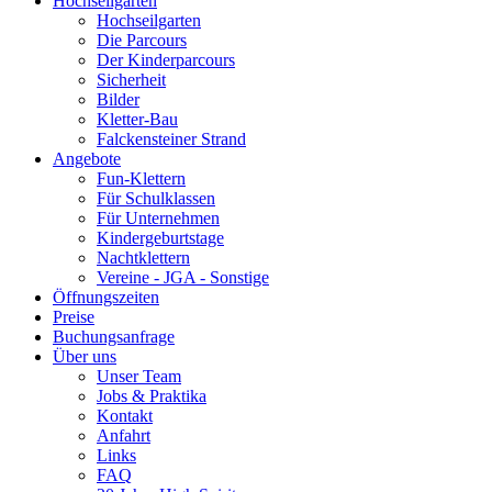
Hochseilgarten
Hochseilgarten
Die Parcours
Der Kinderparcours
Sicherheit
Bilder
Kletter-Bau
Falckensteiner Strand
Angebote
Fun-Klettern
Für Schulklassen
Für Unternehmen
Kindergeburtstage
Nachtklettern
Vereine - JGA - Sonstige
Öffnungszeiten
Preise
Buchungsanfrage
Über uns
Unser Team
Jobs & Praktika
Kontakt
Anfahrt
Links
FAQ