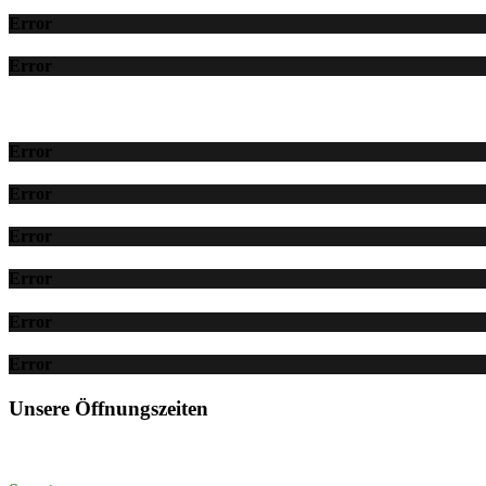
Error
Error
Error
Error
Error
Error
Error
Error
Unsere Öffnungszeiten