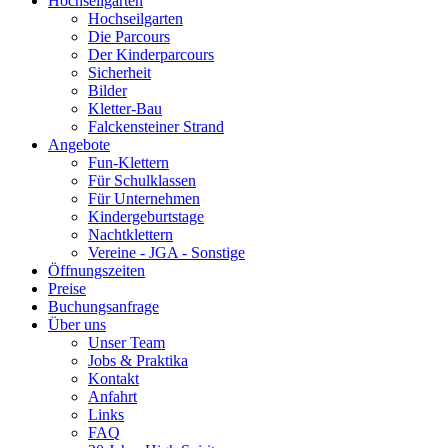
Hochseilgarten
Hochseilgarten
Die Parcours
Der Kinderparcours
Sicherheit
Bilder
Kletter-Bau
Falckensteiner Strand
Angebote
Fun-Klettern
Für Schulklassen
Für Unternehmen
Kindergeburtstage
Nachtklettern
Vereine - JGA - Sonstige
Öffnungszeiten
Preise
Buchungsanfrage
Über uns
Unser Team
Jobs & Praktika
Kontakt
Anfahrt
Links
FAQ