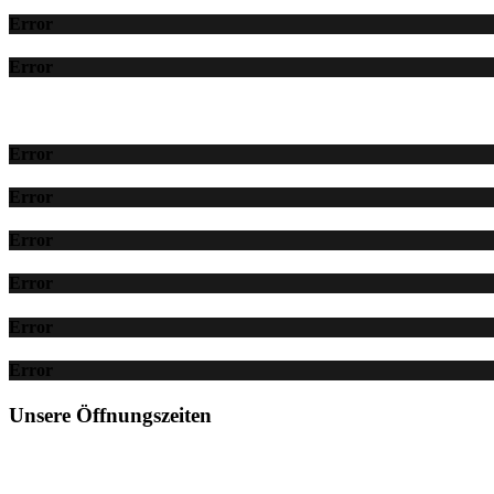
Error
Error
Error
Error
Error
Error
Error
Error
Unsere Öffnungszeiten