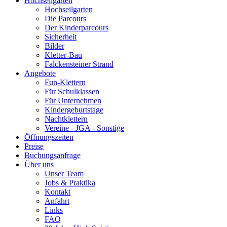
Hochseilgarten
Hochseilgarten
Die Parcours
Der Kinderparcours
Sicherheit
Bilder
Kletter-Bau
Falckensteiner Strand
Angebote
Fun-Klettern
Für Schulklassen
Für Unternehmen
Kindergeburtstage
Nachtklettern
Vereine - JGA - Sonstige
Öffnungszeiten
Preise
Buchungsanfrage
Über uns
Unser Team
Jobs & Praktika
Kontakt
Anfahrt
Links
FAQ