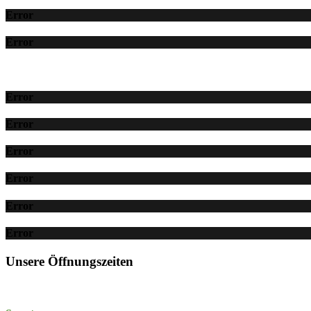
Error
Error
Error
Error
Error
Error
Error
Error
Unsere Öffnungszeiten