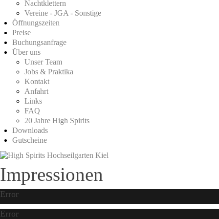
Nachtklettern
Vereine - JGA - Sonstige
Öffnungszeiten
Preise
Buchungsanfrage
Über uns
Unser Team
Jobs & Praktika
Kontakt
Anfahrt
Links
FAQ
20 Jahre High Spirits
Downloads
Gutscheine
Impressionen
Error
Error