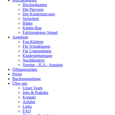
Hochseilgarten
Hochseilgarten
Die Parcours
Der Kinderparcours
Sicherheit
Bilder
Kletter-Bau
Falckensteiner Strand
Angebote
Fun-Klettern
Für Schulklassen
Für Unternehmen
Kindergeburtstage
Nachtklettern
Vereine - JGA - Sonstige
Öffnungszeiten
Preise
Buchungsanfrage
Über uns
Unser Team
Jobs & Praktika
Kontakt
Anfahrt
Links
FAQ