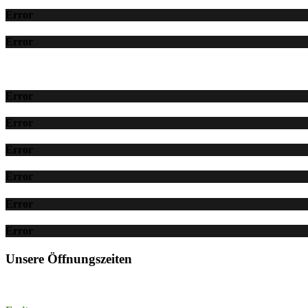
Error
Error
Error
Error
Error
Error
Error
Error
Unsere Öffnungszeiten