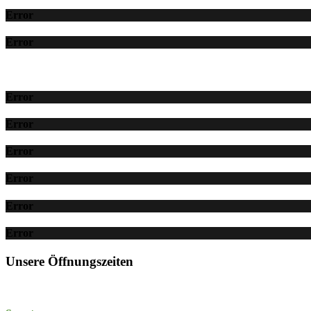
Error
Error
Error
Error
Error
Error
Error
Error
Unsere Öffnungszeiten