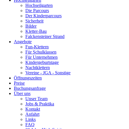
Hochseilgarten
Hochseilgarten
Die Parcours
Der Kinderparcours
Sicherheit
Bilder
Kletter-Bau
Falckensteiner Strand
Angebote
Fun-Klettern
Für Schulklassen
Für Unternehmen
Kindergeburtstage
Nachtklettern
Vereine - JGA - Sonstige
Öffnungszeiten
Preise
Buchungsanfrage
Über uns
Unser Team
Jobs & Praktika
Kontakt
Anfahrt
Links
FAQ