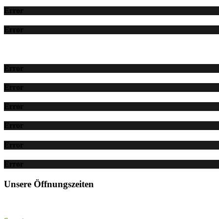
Error
Error
Error
Error
Error
Error
Error
Error
Unsere Öffnungszeiten