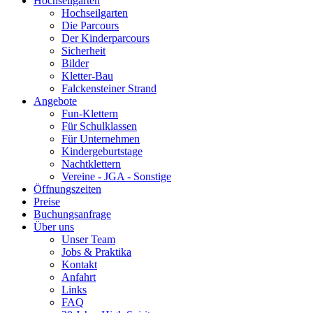
Hochseilgarten
Hochseilgarten
Die Parcours
Der Kinderparcours
Sicherheit
Bilder
Kletter-Bau
Falckensteiner Strand
Angebote
Fun-Klettern
Für Schulklassen
Für Unternehmen
Kindergeburtstage
Nachtklettern
Vereine - JGA - Sonstige
Öffnungszeiten
Preise
Buchungsanfrage
Über uns
Unser Team
Jobs & Praktika
Kontakt
Anfahrt
Links
FAQ