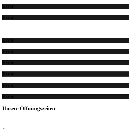
Error
Error
Error
Error
Error
Error
Error
Error
Unsere Öffnungszeiten