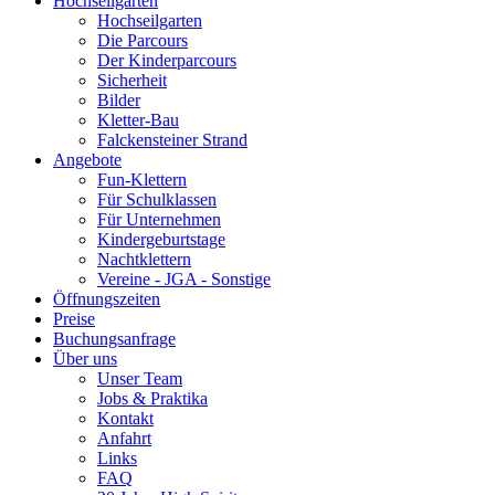
Hochseilgarten
Hochseilgarten
Die Parcours
Der Kinderparcours
Sicherheit
Bilder
Kletter-Bau
Falckensteiner Strand
Angebote
Fun-Klettern
Für Schulklassen
Für Unternehmen
Kindergeburtstage
Nachtklettern
Vereine - JGA - Sonstige
Öffnungszeiten
Preise
Buchungsanfrage
Über uns
Unser Team
Jobs & Praktika
Kontakt
Anfahrt
Links
FAQ