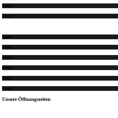
Error
Error
Error
Error
Error
Error
Error
Error
Unsere Öffnungszeiten