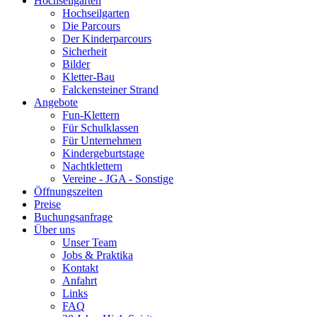
Hochseilgarten
Hochseilgarten
Die Parcours
Der Kinderparcours
Sicherheit
Bilder
Kletter-Bau
Falckensteiner Strand
Angebote
Fun-Klettern
Für Schulklassen
Für Unternehmen
Kindergeburtstage
Nachtklettern
Vereine - JGA - Sonstige
Öffnungszeiten
Preise
Buchungsanfrage
Über uns
Unser Team
Jobs & Praktika
Kontakt
Anfahrt
Links
FAQ