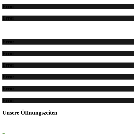
Error
Error
Error
Error
Error
Error
Error
Error
Unsere Öffnungszeiten