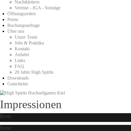
Nachtklettern
Vereine - JGA - Sonstige
Öffnungszeiten
Preise
Buchungsanfrage
Über uns
Unser Team
Jobs & Praktika
Kontakt
Anfahrt
Links
FAQ
20 Jahre High Spirits
Downloads
Gutscheine
Impressionen
Error
Error