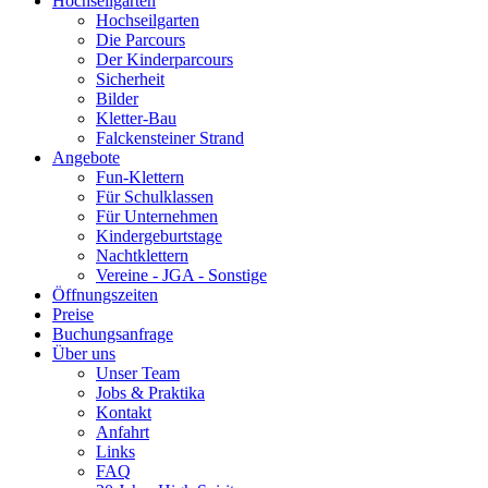
Hochseilgarten
Hochseilgarten
Die Parcours
Der Kinderparcours
Sicherheit
Bilder
Kletter-Bau
Falckensteiner Strand
Angebote
Fun-Klettern
Für Schulklassen
Für Unternehmen
Kindergeburtstage
Nachtklettern
Vereine - JGA - Sonstige
Öffnungszeiten
Preise
Buchungsanfrage
Über uns
Unser Team
Jobs & Praktika
Kontakt
Anfahrt
Links
FAQ