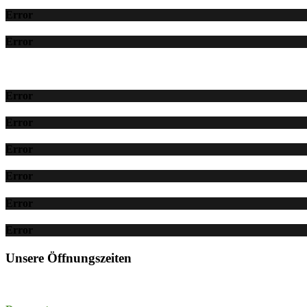
Error
Error
Error
Error
Error
Error
Error
Error
Unsere Öffnungszeiten