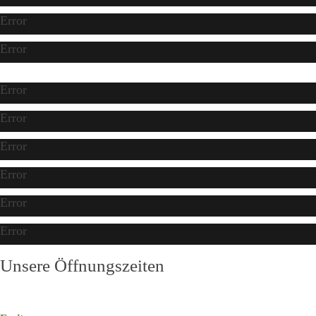
Error
Error
Error
Error
Error
Error
Error
Error
Unsere Öffnungszeiten