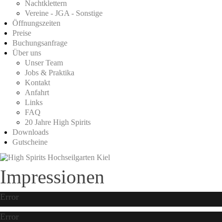
Nachtklettern
Vereine - JGA - Sonstige
Öffnungszeiten
Preise
Buchungsanfrage
Über uns
Unser Team
Jobs & Praktika
Kontakt
Anfahrt
Links
FAQ
20 Jahre High Spirits
Downloads
Gutscheine
Impressionen
Error
Error