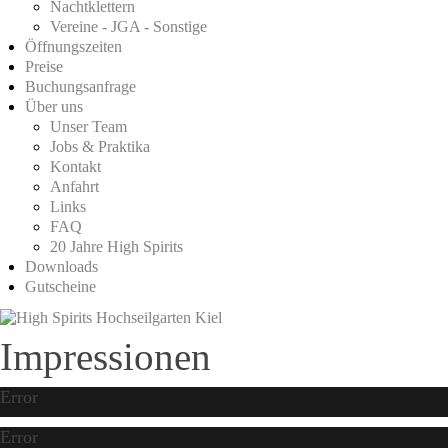
Nachtklettern
Vereine - JGA - Sonstige
Öffnungszeiten
Preise
Buchungsanfrage
Über uns
Unser Team
Jobs & Praktika
Kontakt
Anfahrt
Links
FAQ
20 Jahre High Spirits
Downloads
Gutscheine
Impressionen
Error
Error