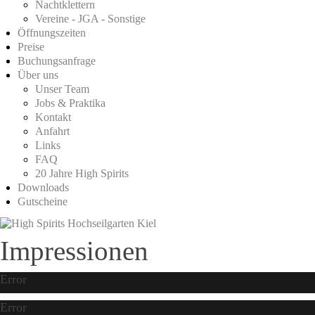
Nachtklettern
Vereine - JGA - Sonstige
Öffnungszeiten
Preise
Buchungsanfrage
Über uns
Unser Team
Jobs & Praktika
Kontakt
Anfahrt
Links
FAQ
20 Jahre High Spirits
Downloads
Gutscheine
Impressionen
Error
Error