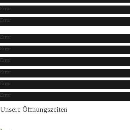
Error
Error
Error
Error
Error
Error
Error
Error
Unsere Öffnungszeiten