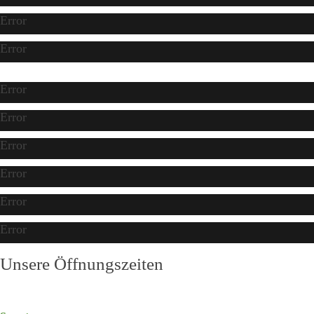
Error
Error
Error
Error
Error
Error
Error
Error
Unsere Öffnungszeiten