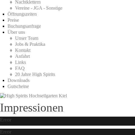
Nachtklettern
Vereine - JGA - Sonstige
Öffnungszeiten
Preise
Buchungsanfrage
Über uns
Unser Team
Jobs & Praktika
Kontakt
Anfahrt
Links
FAQ
20 Jahre High Spirits
Downloads
Gutscheine
Impressionen
Error
Error