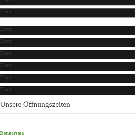
Error
Error
Error
Error
Error
Error
Error
Unsere Öffnungszeiten
Donnerstag