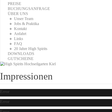
PREISE
BUCHUNGSANFRAGE
ÜBER UNS
Unser Team
Jobs & Praktika
Kontakt
Anfahrt
Links
FAQ
20 Jahre High Spirits
DOWNLOADS
GUTSCHEINE
Impressionen
Error
Error
Error