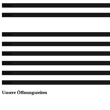
Error
Error
Error
Error
Error
Error
Error
Error
Unsere Öffnungszeiten