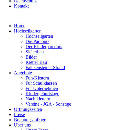
Datenschutz
Kontakt
Home
Hochseilgarten
Hochseilgarten
Die Parcours
Der Kinderparcours
Sicherheit
Bilder
Kletter-Bau
Falckensteiner Strand
Angebote
Fun-Klettern
Für Schulklassen
Für Unternehmen
Kindergeburtstage
Nachtklettern
Vereine - JGA - Sonstige
Öffnungszeiten
Preise
Buchungsanfrage
Über uns