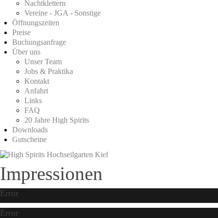
Nachtklettern
Vereine - JGA - Sonstige
Öffnungszeiten
Preise
Buchungsanfrage
Über uns
Unser Team
Jobs & Praktika
Kontakt
Anfahrt
Links
FAQ
20 Jahre High Spirits
Downloads
Gutscheine
Impressionen
Error
Error