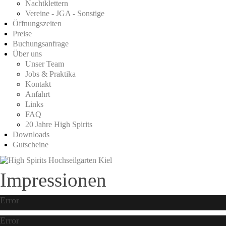
Nachtklettern
Vereine - JGA - Sonstige
Öffnungszeiten
Preise
Buchungsanfrage
Über uns
Unser Team
Jobs & Praktika
Kontakt
Anfahrt
Links
FAQ
20 Jahre High Spirits
Downloads
Gutscheine
Impressionen
Error
Error