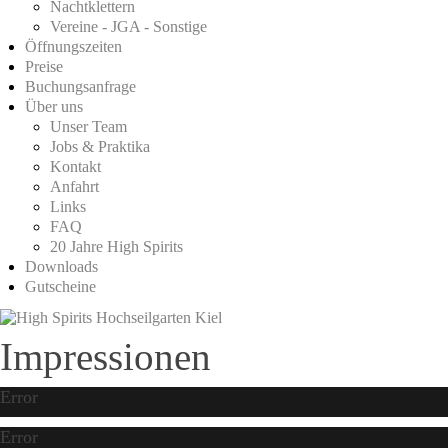
Nachtklettern
Vereine - JGA - Sonstige
Öffnungszeiten
Preise
Buchungsanfrage
Über uns
Unser Team
Jobs & Praktika
Kontakt
Anfahrt
Links
FAQ
20 Jahre High Spirits
Downloads
Gutscheine
Impressionen
Error
Error