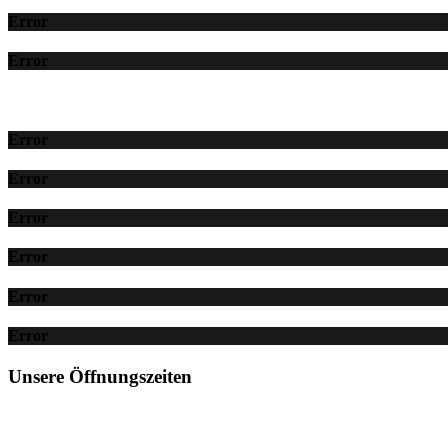
Error
Error
Error
Error
Error
Error
Error
Error
Unsere Öffnungszeiten