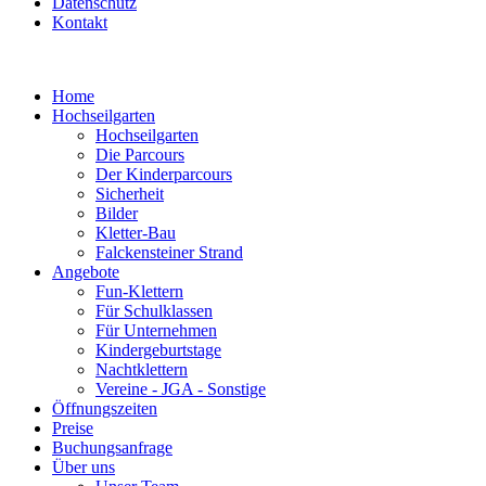
Datenschutz
Kontakt
Home
Hochseilgarten
Hochseilgarten
Die Parcours
Der Kinderparcours
Sicherheit
Bilder
Kletter-Bau
Falckensteiner Strand
Angebote
Fun-Klettern
Für Schulklassen
Für Unternehmen
Kindergeburtstage
Nachtklettern
Vereine - JGA - Sonstige
Öffnungszeiten
Preise
Buchungsanfrage
Über uns