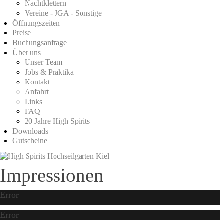
Nachtklettern
Vereine - JGA - Sonstige
Öffnungszeiten
Preise
Buchungsanfrage
Über uns
Unser Team
Jobs & Praktika
Kontakt
Anfahrt
Links
FAQ
20 Jahre High Spirits
Downloads
Gutscheine
Impressionen
Error
Error