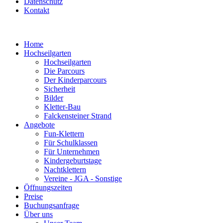
Datenschutz
Kontakt
Home
Hochseilgarten
Hochseilgarten
Die Parcours
Der Kinderparcours
Sicherheit
Bilder
Kletter-Bau
Falckensteiner Strand
Angebote
Fun-Klettern
Für Schulklassen
Für Unternehmen
Kindergeburtstage
Nachtklettern
Vereine - JGA - Sonstige
Öffnungszeiten
Preise
Buchungsanfrage
Über uns