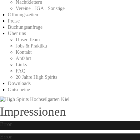
Nachtklettern
Vereine - JGA - Sonstige
Öffnungszeiten
Preise
Buchungsanfrage
Über uns
Unser Team
Jobs & Praktika
Kontakt
Anfahrt
Links
FAQ
20 Jahre High Spirits
Downloads
Gutscheine
Impressionen
Error
Error