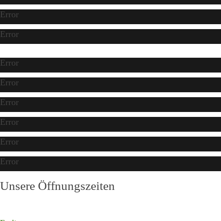
Error
Error
Error
Error
Error
Error
Error
Error
Unsere Öffnungszeiten