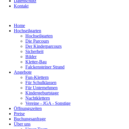
Datenschutz
Kontakt
Home
Hochseilgarten
Hochseilgarten
Die Parcours
Der Kinderparcours
Sicherheit
Bilder
Kletter-Bau
Falckensteiner Strand
Angebote
Fun-Klettern
Für Schulklassen
Für Unternehmen
Kindergeburtstage
Nachtklettern
Vereine - JGA - Sonstige
Öffnungszeiten
Preise
Buchungsanfrage
Über uns