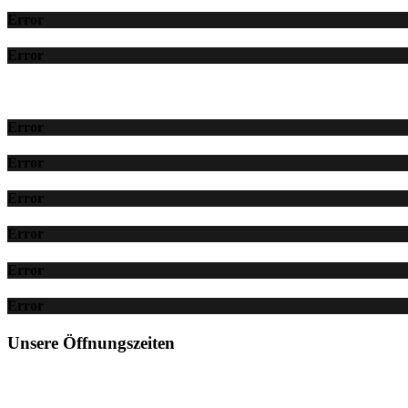
Error
Error
Error
Error
Error
Error
Error
Error
Unsere Öffnungszeiten