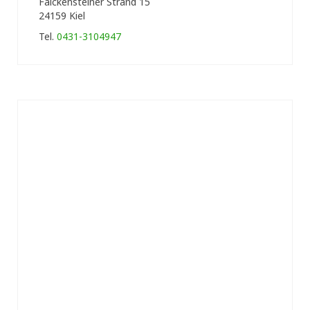
Falckensteiner Strand 15
24159 Kiel
Tel.
0431-3104947