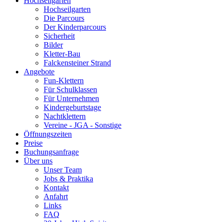
Hochseilgarten
Hochseilgarten
Die Parcours
Der Kinderparcours
Sicherheit
Bilder
Kletter-Bau
Falckensteiner Strand
Angebote
Fun-Klettern
Für Schulklassen
Für Unternehmen
Kindergeburtstage
Nachtklettern
Vereine - JGA - Sonstige
Öffnungszeiten
Preise
Buchungsanfrage
Über uns
Unser Team
Jobs & Praktika
Kontakt
Anfahrt
Links
FAQ