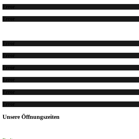
Error
Error
Error
Error
Error
Error
Error
Error
Unsere Öffnungszeiten