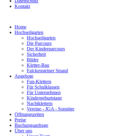
Datenschutz
Kontakt
Home
Hochseilgarten
Hochseilgarten
Die Parcours
Der Kinderparcours
Sicherheit
Bilder
Kletter-Bau
Falckensteiner Strand
Angebote
Fun-Klettern
Für Schulklassen
Für Unternehmen
Kindergeburtstage
Nachtklettern
Vereine - JGA - Sonstige
Öffnungszeiten
Preise
Buchungsanfrage
Über uns