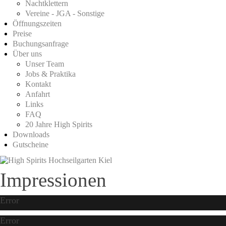
Nachtklettern
Vereine - JGA - Sonstige
Öffnungszeiten
Preise
Buchungsanfrage
Über uns
Unser Team
Jobs & Praktika
Kontakt
Anfahrt
Links
FAQ
20 Jahre High Spirits
Downloads
Gutscheine
Impressionen
Error
Error