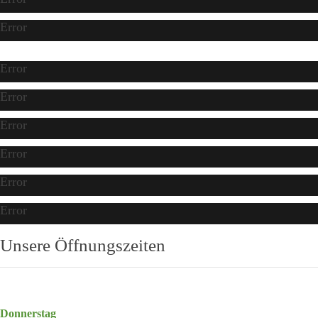
Error
Error
Error
Error
Error
Error
Error
Unsere Öffnungszeiten
Donnerstag