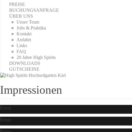
PREISE
BUCHUNGSANFRAGE
ÜBER UNS
Unser Team
Jobs & Praktika
Kontakt
Anfahrt
Links
FAQ
20 Jahre High Spirits
DOWNLOADS
GUTSCHEINE
Impressionen
Error
Error
Error