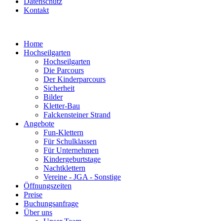
Datenschutz
Kontakt
Home
Hochseilgarten
Hochseilgarten
Die Parcours
Der Kinderparcours
Sicherheit
Bilder
Kletter-Bau
Falckensteiner Strand
Angebote
Fun-Klettern
Für Schulklassen
Für Unternehmen
Kindergeburtstage
Nachtklettern
Vereine - JGA - Sonstige
Öffnungszeiten
Preise
Buchungsanfrage
Über uns