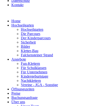
Datenschutz
Kontakt
Home
Hochseilgarten
Hochseilgarten
Die Parcours
Der Kinderparcours
Sicherheit
Bilder
Kletter-Bau
Falckensteiner Strand
Angebote
Fun-Klettern
Für Schulklassen
Für Unternehmen
Kindergeburtstage
Nachtklettern
Vereine - JGA - Sonstige
Öffnungszeiten
Preise
Buchungsanfrage
Über uns