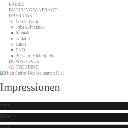
PREISE
BUCHUNGSANFRAGE
ÜBER UNS
Unser Team
Jobs & Praktika
Kontakt
Anfahrt
Links
FAQ
20 Jahre High Spirits
DOWNLOADS
GUTSCHEINE
Impressionen
Error
Error
Error