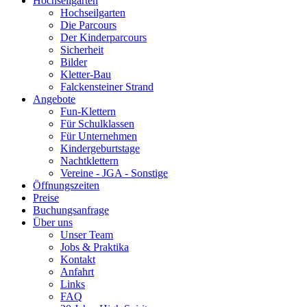
Hochseilgarten
Hochseilgarten
Die Parcours
Der Kinderparcours
Sicherheit
Bilder
Kletter-Bau
Falckensteiner Strand
Angebote
Fun-Klettern
Für Schulklassen
Für Unternehmen
Kindergeburtstage
Nachtklettern
Vereine - JGA - Sonstige
Öffnungszeiten
Preise
Buchungsanfrage
Über uns
Unser Team
Jobs & Praktika
Kontakt
Anfahrt
Links
FAQ