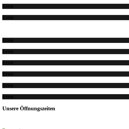
Error
Error
Error
Error
Error
Error
Error
Error
Unsere Öffnungszeiten