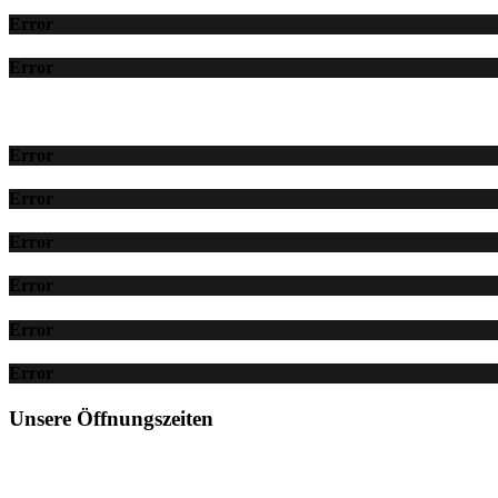
Error
Error
Error
Error
Error
Error
Error
Error
Unsere Öffnungszeiten