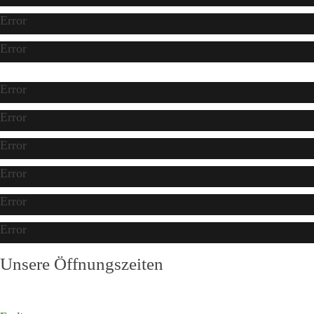
Error
Error
Error
Error
Error
Error
Error
Error
Unsere Öffnungszeiten