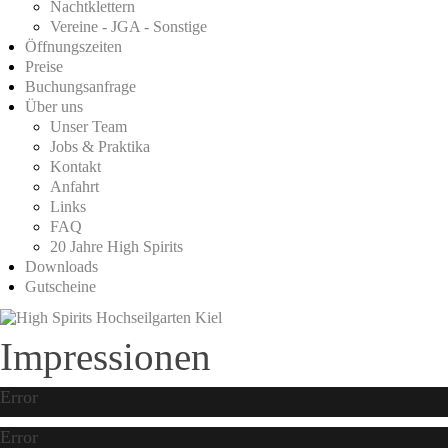
Nachtklettern
Vereine - JGA - Sonstige
Öffnungszeiten
Preise
Buchungsanfrage
Über uns
Unser Team
Jobs & Praktika
Kontakt
Anfahrt
Links
FAQ
20 Jahre High Spirits
Downloads
Gutscheine
Impressionen
Error
Error