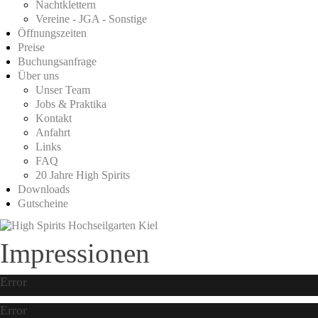
Nachtklettern
Vereine - JGA - Sonstige
Öffnungszeiten
Preise
Buchungsanfrage
Über uns
Unser Team
Jobs & Praktika
Kontakt
Anfahrt
Links
FAQ
20 Jahre High Spirits
Downloads
Gutscheine
Impressionen
Error
Error