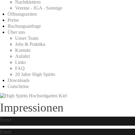
Nachtklettern
Vereine - JGA - Sonstige
Öffnungszeiten
Preise
Buchungsanfrage
Über uns
Unser Team
Jobs & Praktika
Kontakt
Anfahrt
Links
FAQ
20 Jahre High Spirits
Downloads
Gutscheine
Impressionen
Error
Error