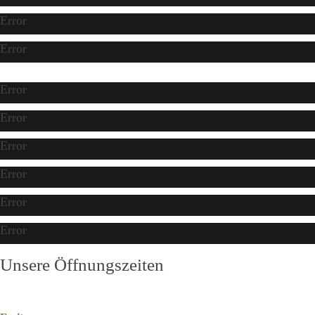
Error
Error
Error
Error
Error
Error
Error
Error
Unsere Öffnungszeiten