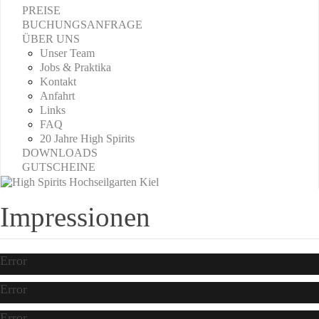
PREISE
BUCHUNGSANFRAGE
ÜBER UNS
Unser Team
Jobs & Praktika
Kontakt
Anfahrt
Links
FAQ
20 Jahre High Spirits
DOWNLOADS
GUTSCHEINE
Impressionen
Error
Error
Error