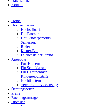
Datenschutz
Kontakt
Home
Hochseilgarten
Hochseilgarten
Die Parcours
Der Kinderparcours
Sicherheit
Bilder
Kletter-Bau
Falckensteiner Strand
Angebote
Fun-Klettern
Für Schulklassen
Für Unternehmen
Kindergeburtstage
Nachtklettern
Vereine - JGA - Sonstige
Öffnungszeiten
Preise
Buchungsanfrage
Über uns