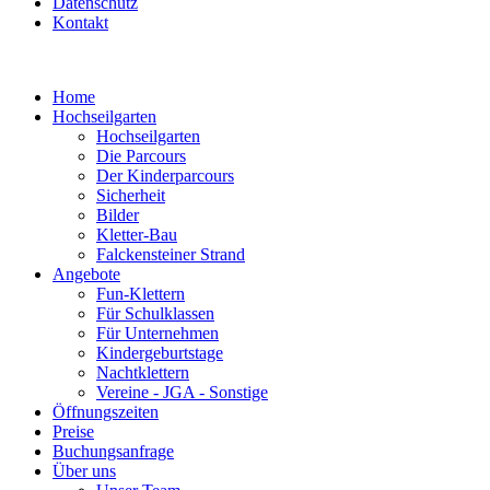
Datenschutz
Kontakt
Home
Hochseilgarten
Hochseilgarten
Die Parcours
Der Kinderparcours
Sicherheit
Bilder
Kletter-Bau
Falckensteiner Strand
Angebote
Fun-Klettern
Für Schulklassen
Für Unternehmen
Kindergeburtstage
Nachtklettern
Vereine - JGA - Sonstige
Öffnungszeiten
Preise
Buchungsanfrage
Über uns